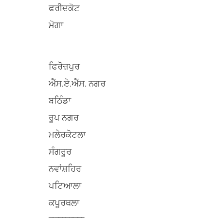
ਫਰੀਦਕੋਟ
ਮੋਗਾ
ਫਿਰੋਜ਼ਪੁਰ
ਐੱਸ.ਏ.ਐੱਸ. ਨਗਰ
ਬਠਿੰਡਾ
ਰੂਪ ਨਗਰ
ਮਲੇਰਕੋਟਲਾ
ਸੰਗਰੂਰ
ਨਵਾਂਸ਼ਹਿਰ
ਪਟਿਆਲਾ
ਕਪੂਰਥਲਾ