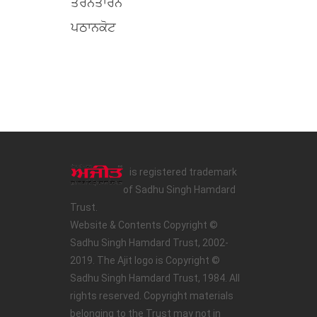
ਤਰਨਤਾਰਨ
ਪਠਾਨਕੋਟ
is registered trademark
of Sadhu Singh Hamdard
Trust.
Website & Contents Copyright ©
Sadhu Singh Hamdard Trust, 2002-
2019. The Ajit logo is Copyright ©
Sadhu Singh Hamdard Trust, 1984. All
rights reserved. Copyright materials
belonging to the Trust may not in