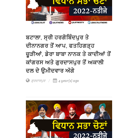
ਬਟਾਲਾ, ਸ੍ਰੀ ਹਰਗੋਬਿੰਦਪੁਰ ਤੇ
ਦੀਨਾਨਗਰ ਤੋਂ ਆਪ, ਫਤਹਿਗੜ੍ਹ
ਚੂੜੀਆਂ, ਡੇਰਾ ਬਾਬਾ ਨਾਨਕ ਤੇ ਕਾਦੀਆਂ ਤੋਂ
ਕਾਂਗਰਸ ਅਤੇ ਗੁਰਦਾਸਪੁਰ ਤੋਂ ਅਕਾਲੀ
ਦਲ ਦੇ ਉਮੀਦਵਾਰ ਅੱਗੇ
ਗੁਰਦਾਸਪੁਰ
4 year(s) ago