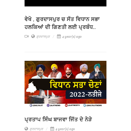
ਵੇਖੋ , ਗੁਰਦਾਸਪੁਰ ਚ ਸੱਤ ਵਿਧਾਨ ਸਭਾ
ਹਲਕਿਆਂ ਦੀ ਗਿਣਤੀ ਲਈ ਪ੍ਰਬੰਧ..
ਗੁਰਦਾਸਪੁਰ
4 year(s) ago
ਪ੍ਰਤਾਪ ਸਿੰਘ ਬਾਜਵਾ ਜਿੱਤ ਦੇ ਨੇੜੇ
ਗੁਰਦਾਸਪੁਰ
4 year(s) ago