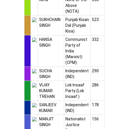
Above
(NOTA)
SUKHCHAIN
Punjab Kisan
523
SINGH
Dal (Punjab
Kisa)
HANSA
Communist
332
SINGH
Party of
India
(Marxist)
(CPM)
SUCHA
Independent
290
SINGH
(IND)
VIJAY
Lok Insaaf
286
KUMAR
Party (Lok
TREHAN
Insaaf )
SANJEEV
Independent
178
KUMAR
(IND)
MANJIT
Nationalist
156
SINGH
Justice