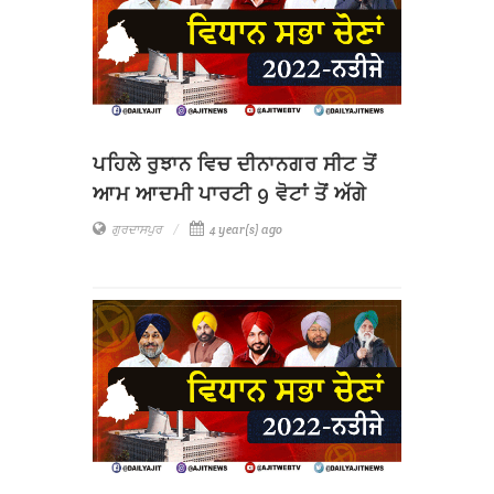
ਪਹਿਲੇ ਰੁਝਾਨ ਵਿਚ ਦੀਨਾਨਗਰ ਸੀਟ ਤੋਂ
ਆਮ ਆਦਮੀ ਪਾਰਟੀ 9 ਵੋਟਾਂ ਤੋਂ ਅੱਗੇ
ਗੁਰਦਾਸਪੁਰ
4 year(s) ago