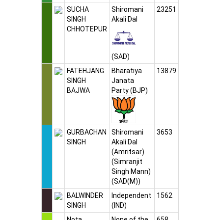
SUCHA
Shiromani
23251
SINGH
Akali Dal
CHHOTEPUR
(SAD)
FATEHJANG
Bharatiya
13879
SINGH
Janata
BAJWA
Party
(BJP)
GURBACHAN
Shiromani
3653
SINGH
Akali Dal
(Amritsar)
(Simranjit
Singh Mann)
(SAD(M))
BALWINDER
Independent
1562
SINGH
(IND)
Nota
None of the
658