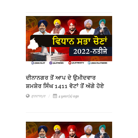
ਦੀਨਾਨਗਰ ਤੋਂ ਆਪ ਦੇ ਉਮੀਦਵਾਰ
ਸ਼ਮਸ਼ੇਰ ਸਿੰਘ 1411 ਵੋਟਾਂ ਤੋਂ ਅੱਗੇ ਹੋਏ
ਗੁਰਦਾਸਪੁਰ
4 year(s) ago