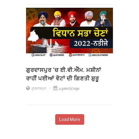
ਗੁਰਦਾਸਪੁਰ 'ਚ ਈ.ਵੀ.ਐੱਮ. ਮਸ਼ੀਨਾਂ
ਰਾਹੀਂ ਪਈਆਂ ਵੋਟਾਂ ਦੀ ਗਿਣਤੀ ਸ਼ੁਰੂ
ਗੁਰਦਾਸਪੁਰ
4 year(s) ago
Load More