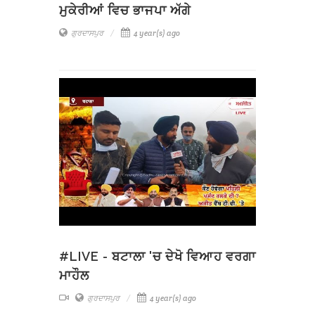
ਮੁਕੇਰੀਆਂ ਵਿਚ ਭਾਜਪਾ ਅੱਗੇ
ਗੁਰਦਾਸਪੁਰ
4 year(s) ago
#LIVE - ਬਟਾਲਾ 'ਚ ਦੇਖੋ ਵਿਆਹ ਵਰਗਾ
ਮਾਹੌਲ
ਗੁਰਦਾਸਪੁਰ
4 year(s) ago