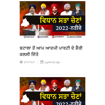
ਬਟਾਲਾ ਤੋਂ ਆਮ ਆਦਮੀ ਪਾਰਟੀ ਦੇ ਸ਼ੈਰੀ
ਕਲਸੀ ਜਿੱਤੇ
ਗੁਰਦਾਸਪੁਰ
4 year(s) ago