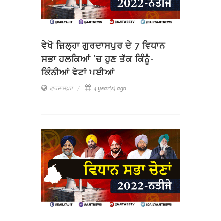
ਵੇਖੋ ਜ਼ਿਲ੍ਹਾ ਗੁਰਦਾਸਪੁਰ ਦੇ 7 ਵਿਧਾਨ
ਸਭਾ ਹਲਕਿਆਂ ’ਚ ਹੁਣ ਤੱਕ ਕਿੰਨੂੰ-
ਕਿੰਨੀਆਂ ਵੋਟਾਂ ਪਈਆਂ
ਗੁਰਦਾਸਪੁਰ
4 year(s) ago