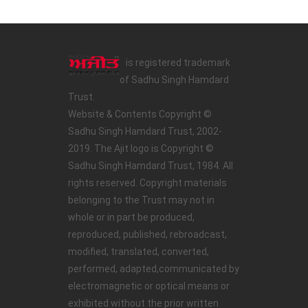
is registered trademark
of Sadhu Singh Hamdard
Trust.
Website & Contents Copyright ©
Sadhu Singh Hamdard Trust, 2002-
2019. The Ajit logo is Copyright ©
Sadhu Singh Hamdard Trust, 1984. All
rights reserved. Copyright materials
belonging to the Trust may not in
whole or in part be produced,
reproduced, published, rebroadcast,
modified, translated, converted,
performed, adapted,communicated by
electromagnetic or optical means or
exhibited without the prior written