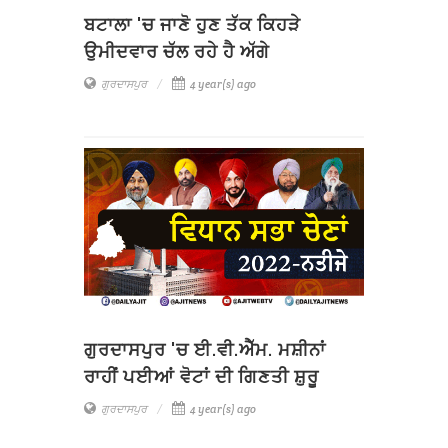
ਬਟਾਲਾ 'ਚ ਜਾਣੋ ਹੁਣ ਤੱਕ ਕਿਹੜੇ
ਉਮੀਦਵਾਰ ਚੱਲ ਰਹੇ ਹੈ ਅੱਗੇ
ਗੁਰਦਾਸਪੁਰ
4 year(s) ago
ਗੁਰਦਾਸਪੁਰ 'ਚ ਈ.ਵੀ.ਐੱਮ. ਮਸ਼ੀਨਾਂ
ਰਾਹੀਂ ਪਈਆਂ ਵੋਟਾਂ ਦੀ ਗਿਣਤੀ ਸ਼ੁਰੂ
ਗੁਰਦਾਸਪੁਰ
4 year(s) ago