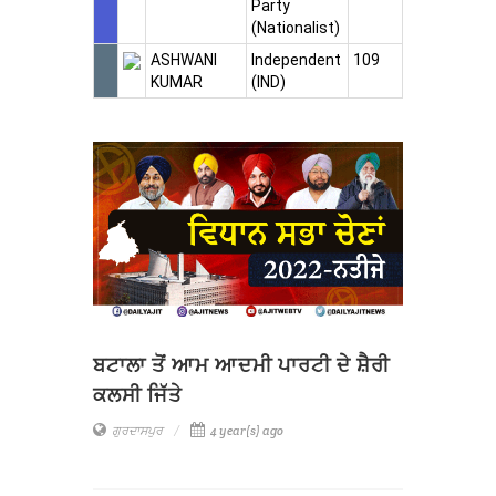
Party
(Nationalist)
ASHWANI
Independent
109
KUMAR
(IND)
ਬਟਾਲਾ ਤੋਂ ਆਮ ਆਦਮੀ ਪਾਰਟੀ ਦੇ ਸ਼ੈਰੀ
ਕਲਸੀ ਜਿੱਤੇ
ਗੁਰਦਾਸਪੁਰ
4 year(s) ago