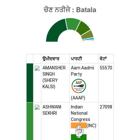
ਉਮੀਦਵਾਰ
ਪਾਰਟੀ
ਵੋਟਾਂ
AMANSHER
Aam Aadmi
55570
SINGH
Party
(SHERY
KALSI)
(AAAP)
ASHWANI
Indian
27098
SEKHRI
National
Congress
(INC)