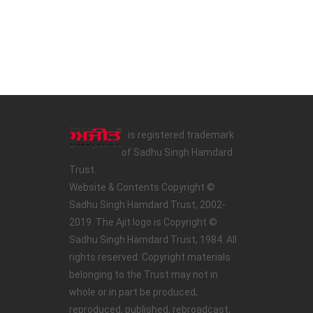
is registered trademark
of Sadhu Singh Hamdard
Trust.
Website & Contents Copyright ©
Sadhu Singh Hamdard Trust, 2002-
2019. The Ajit logo is Copyright ©
Sadhu Singh Hamdard Trust, 1984. All
rights reserved. Copyright materials
belonging to the Trust may not in
whole or in part be produced,
reproduced, published, rebroadcast,