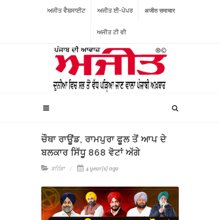
ਅਜੀਤ ਵੈਬਸਾਈਟ
ਅਜੀਤ ਈ-ਪੇਪਰ
अजीत समाचार
ਅਜੀਤ ਟੀ ਵੀ
ਚੌਥਾ ਰਾਊਂਡ, ਰਾਮਪੁਰਾ ਫੂਲ ਤੋਂ ਆਪ ਦੇ
ਬਲਕਾਰ ਸਿੱਧੂ 868 ਵੋਟਾਂ ਅੱਗੇ
ਬਠਿੰਡਾ
4 year(s) ago