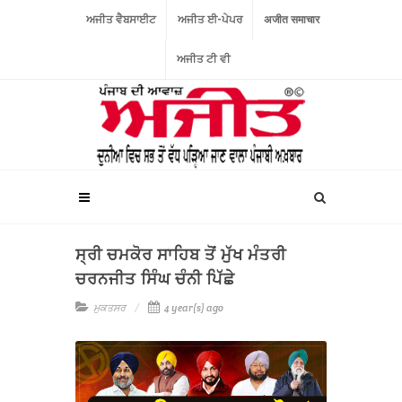
ਅਜੀਤ ਵੈਬਸਾਈਟ
ਅਜੀਤ ਈ-ਪੇਪਰ
अजीत समाचार
ਅਜੀਤ ਟੀ ਵੀ
ਸ੍ਰੀ ਚਮਕੋਰ ਸਾਹਿਬ ਤੋਂ ਮੁੱਖ ਮੰਤਰੀ
ਚਰਨਜੀਤ ਸਿੰਘ ਚੰਨੀ ਪਿੱਛੇ
ਮੁਕਤਸਰ
4 year(s) ago