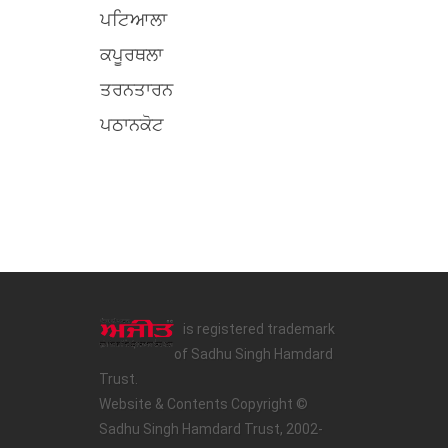
ਪਟਿਆਲਾ
ਕਪੂਰਥਲਾ
ਤਰਨਤਾਰਨ
ਪਠਾਨਕੋਟ
is registered trademark
of Sadhu Singh Hamdard
Trust.
Website & Contents Copyright ©
Sadhu Singh Hamdard Trust, 2002-