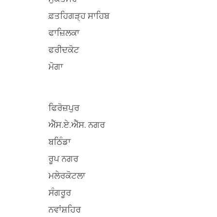
ਫ਼ਤਹਿਗੜ੍ਹ ਸਾਹਿਬ
ਫਾਜ਼ਿਲਕਾ
ਫਰੀਦਕੋਟ
ਮੋਗਾ
ਫਿਰੋਜ਼ਪੁਰ
ਐੱਸ.ਏ.ਐੱਸ. ਨਗਰ
ਬਠਿੰਡਾ
ਰੂਪ ਨਗਰ
ਮਲੇਰਕੋਟਲਾ
ਸੰਗਰੂਰ
ਨਵਾਂਸ਼ਹਿਰ