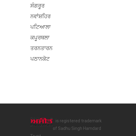
ਸੰਗਰੂਰ
ਨਵਾਂਸ਼ਹਿਰ
ਪਟਿਆਲਾ
ਕਪੂਰਥਲਾ
ਤਰਨਤਾਰਨ
ਪਠਾਨਕੋਟ
is registered trademark
of Sadhu Singh Hamdard
Trust.