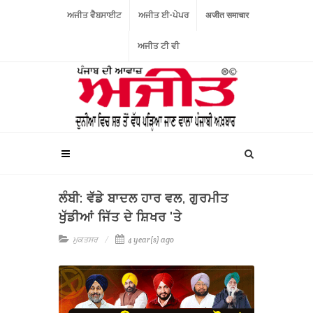
ਅਜੀਤ ਵੈਬਸਾਈਟ
ਅਜੀਤ ਈ-ਪੇਪਰ
अजीत समाचार
ਅਜੀਤ ਟੀ ਵੀ
ਲੰਬੀ: ਵੱਡੇ ਬਾਦਲ ਹਾਰ ਵਲ, ਗੁਰਮੀਤ
ਖੁੱਡੀਆਂ ਜਿੱਤ ਦੇ ਸ਼ਿਖਰ 'ਤੇ
ਮੁਕਤਸਰ
4 year(s) ago