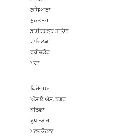
ਲੁਧਿਆਣਾ
ਮੁਕਤਸਰ
ਫ਼ਤਹਿਗੜ੍ਹ ਸਾਹਿਬ
ਫਾਜ਼ਿਲਕਾ
ਫਰੀਦਕੋਟ
ਮੋਗਾ
ਫਿਰੋਜ਼ਪੁਰ
ਐੱਸ.ਏ.ਐੱਸ. ਨਗਰ
ਬਠਿੰਡਾ
ਰੂਪ ਨਗਰ
ਮਲੇਰਕੋਟਲਾ