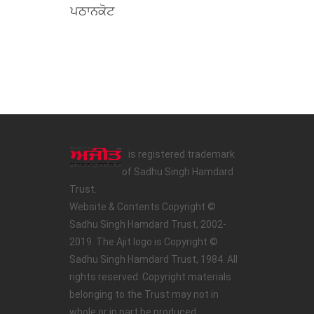
ਪਠਾਨਕੋਟ
is registered trademark
of Sadhu Singh Hamdard
Trust.
Website & Contents Copyright ©
Sadhu Singh Hamdard Trust, 2002-
2019. The Ajit logo is Copyright ©
Sadhu Singh Hamdard Trust, 1984. All
rights reserved. Copyright materials
belonging to the Trust may not in
whole or in part be produced,