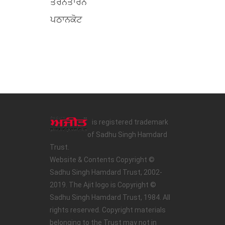
ਤਰਨਤਾਰਨ
ਪਠਾਨਕੋਟ
is registered trademark
of Sadhu Singh Hamdard
Trust.
Website & Contents Copyright ©
Sadhu Singh Hamdard Trust, 2002-
2019. The Ajit logo is Copyright ©
Sadhu Singh Hamdard Trust, 1984. All
rights reserved. Copyright materials
belonging to the Trust may not in