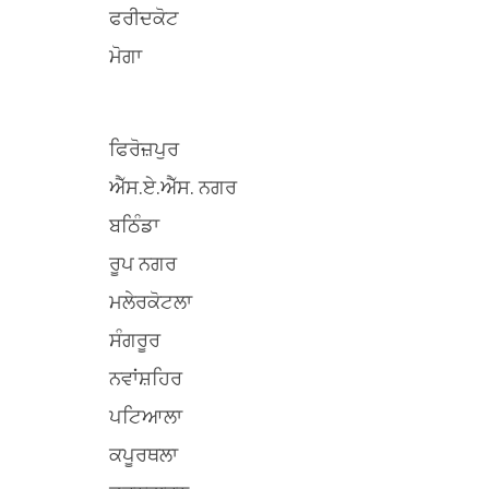
ਫਰੀਦਕੋਟ
ਮੋਗਾ
ਫਿਰੋਜ਼ਪੁਰ
ਐੱਸ.ਏ.ਐੱਸ. ਨਗਰ
ਬਠਿੰਡਾ
ਰੂਪ ਨਗਰ
ਮਲੇਰਕੋਟਲਾ
ਸੰਗਰੂਰ
ਨਵਾਂਸ਼ਹਿਰ
ਪਟਿਆਲਾ
ਕਪੂਰਥਲਾ