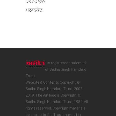
ਤਰਨਤਾਰਨ
ਪਠਾਨਕੋਟ
is registered trademark
of Sadhu Singh Hamdard
Trust.
Website & Contents Copyright ©
Sadhu Singh Hamdard Trust, 2002-
2019. The Ajit logo is Copyright ©
Sadhu Singh Hamdard Trust, 1984. All
rights reserved. Copyright materials
belonging to the Trust may not in