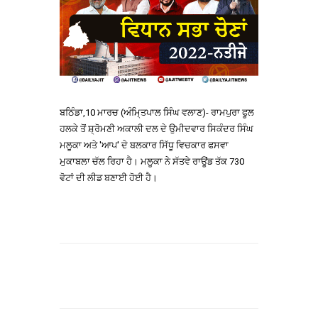
ਬਠਿੰਡਾ,10 ਮਾਰਚ (ਅੰਮਿ੍ਤਪਾਲ ਸਿੰਘ ਵਲਾਣ)- ਰਾਮਪੁਰਾ ਫੂਲ
ਹਲਕੇ ਤੋਂ ਸ਼੍ਰੋਮਣੀ ਅਕਾਲੀ ਦਲ ਦੇ ਉਮੀਦਵਾਰ ਸਿਕੰਦਰ ਸਿੰਘ
ਮਲੂਕਾ ਅਤੇ 'ਆਪ' ਦੇ ਬਲਕਾਰ ਸਿੱਧੂ ਵਿਚਕਾਰ ਫਸਵਾ
ਮੁਕਾਬਲਾ ਚੱਲ ਰਿਹਾ ਹੈ। ਮਲੂਕਾ ਨੇ ਸੱਤਵੇ ਰਾਊਂਡ ਤੱਕ 730
ਵੋਟਾਂ ਦੀ ਲੀਡ ਬਣਾਈ ਹੋਈ ਹੈ।