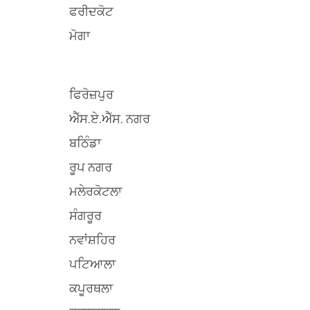
ਫਰੀਦਕੋਟ
ਮੋਗਾ
ਫਿਰੋਜ਼ਪੁਰ
ਐੱਸ.ਏ.ਐੱਸ. ਨਗਰ
ਬਠਿੰਡਾ
ਰੂਪ ਨਗਰ
ਮਲੇਰਕੋਟਲਾ
ਸੰਗਰੂਰ
ਨਵਾਂਸ਼ਹਿਰ
ਪਟਿਆਲਾ
ਕਪੂਰਥਲਾ