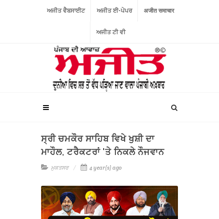
ਅਜੀਤ ਵੈਬਸਾਈਟ
ਅਜੀਤ ਈ-ਪੇਪਰ
अजीत समाचार
ਅਜੀਤ ਟੀ ਵੀ
ਸ੍ਰੀ ਚਮਕੌਰ ਸਾਹਿਬ ਵਿਖੇ ਖੁਸ਼ੀ ਦਾ
ਮਾਹੌਲ, ਟਰੈਕਟਰਾਂ 'ਤੇ ਨਿਕਲੇ ਨੌਜਵਾਨ
ਮੁਕਤਸਰ
4 year(s) ago