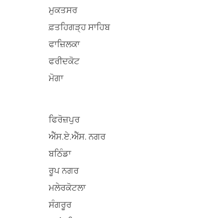
ਮੁਕਤਸਰ
ਫ਼ਤਹਿਗੜ੍ਹ ਸਾਹਿਬ
ਫਾਜ਼ਿਲਕਾ
ਫਰੀਦਕੋਟ
ਮੋਗਾ
ਫਿਰੋਜ਼ਪੁਰ
ਐੱਸ.ਏ.ਐੱਸ. ਨਗਰ
ਬਠਿੰਡਾ
ਰੂਪ ਨਗਰ
ਮਲੇਰਕੋਟਲਾ
ਸੰਗਰੂਰ