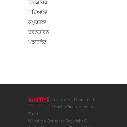
ਨਵਾਂਸ਼ਹਿਰ
ਪਟਿਆਲਾ
ਕਪੂਰਥਲਾ
ਤਰਨਤਾਰਨ
ਪਠਾਨਕੋਟ
is registered trademark
of Sadhu Singh Hamdard
Trust.
Website & Contents Copyright ©