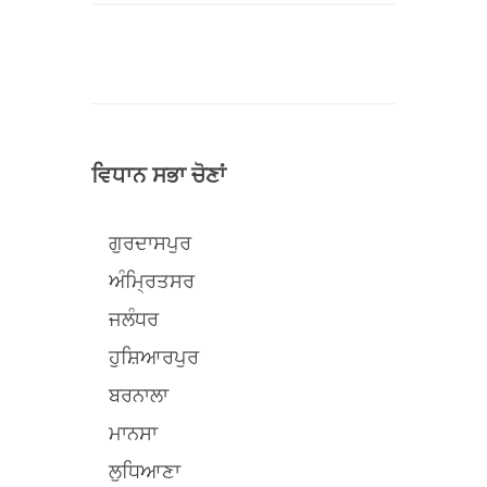
ਵਿਧਾਨ ਸਭਾ ਚੋਣਾਂ
ਗੁਰਦਾਸਪੁਰ
ਅੰਮ੍ਰਿਤਸਰ
ਜਲੰਧਰ
ਹੁਸ਼ਿਆਰਪੁਰ
ਬਰਨਾਲਾ
ਮਾਨਸਾ
ਲੁਧਿਆਣਾ